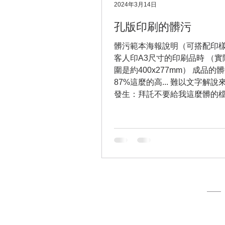
2024年3月14日
孔版印刷的髒污
髒污範本海報說明（可搭配印樣
客人印A3尺寸的印刷品時 （
圍是約400x277mm） 成品的
87%這麼的高... 難以文字解
發生：拜託不要給我這麼髒的檔
我沒想到， 換成自己故意製作
一版四色印刷（少女星晨），...