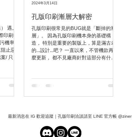
2024年3月14日
孔版印刷漸層大解密
） 遇上
孔版印刷很常見的BUG就是「斷掉的漸
實際印刷範
層」。 因為孔版印刷機本身的基礎構
髒污機率是
造， 特別是重要的製版上，算是滿古老
說來阻止惡夢
的...設計...吧？ 一直以來，不管機款再怎
案/ 只是
麼更新， 都不見廠商針對這部分有什麼
髒污的第
改善...就是不擅長處理漸層。 若照正常設
定方式來製作漸層的話，...
最新消息在 IG 歡迎追蹤｜孔版印刷洽談請至 LINE 官方帳 @ziner