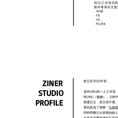
​與GJ工作室
創作者來自主販
- WEB
- FB
- IG
- PLURK
ZINER
創立於2020年初
S
TUDI
O
是MUMU的一人工作室
MUMU（穆穆），19
PROFILE
​精通日文，英文很不通
最初是為了籌辦「
台創
同時間獨立出來開始個