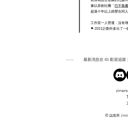
前身為資歷老練的孔版印
兼以原創社團「
巴不魯魔法
超過十年以上經歷在同
工作室一人營運，沒有
⚑ 2021計劃外多出
最新消息在 IG 歡迎追蹤｜
ziner
©
誌造所
ZINER