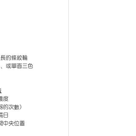
長長的條紋輪
刷、或單面三色
法
濃度
器的次數）
隔日
開中央位置