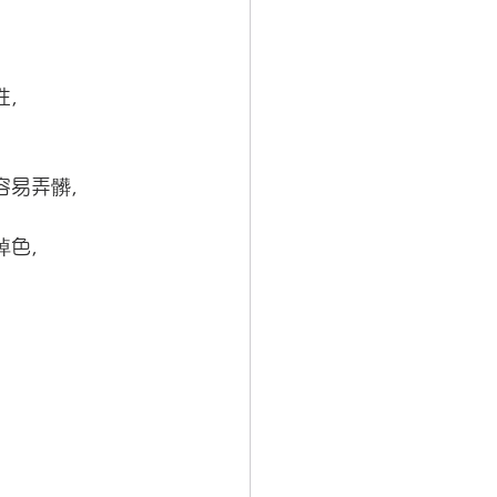
性，
容易弄髒，
掉色，