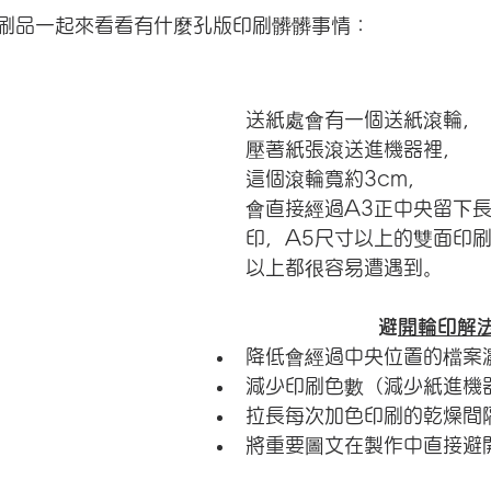
印刷品一起來看看有什麼孔版印刷髒髒事情：
送紙處會有一個送紙滾輪，
壓著紙張滾送進機器裡，
這個滾輪寬約3cm，
會直接經過A3正中央留下
印，A5尺寸以上的雙面印
以上都很容易遭遇到。
​避開輪印解
降低會經過中央位置的檔案
減少印刷色數（減少紙進機
拉長每次加色印刷的乾燥間
​將重要圖文在製作中直接避