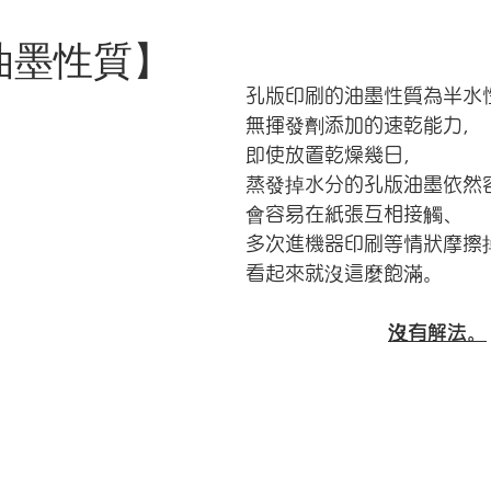
油墨性質
】
孔版印刷的油墨性質為半水
無揮發劑添加的速乾能力，
即使放置乾燥幾日，
蒸發掉水分的孔版油墨依然
會容易在紙張互相接觸、
多次進機器印刷等情狀摩擦
看起來就沒這麼飽滿。
​沒有解法。