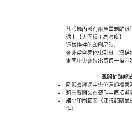
孔版機內部有跟負責剝離紙
遇上【大面積＋高濃度】
這樣條件的印刷品時，
會非常容易拖曳到紙上濕搭
畫面中央會拉出長長一條不
避開針跡解
降低會經過中央位置的檔案
​將重要圖文在製作中直接避
​縮小印刷範圍（建議範圍最
作）