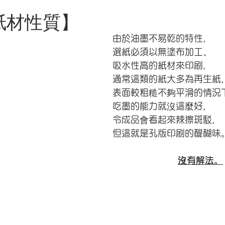
紙材性質
】
由於油墨不易乾的特性，
選紙必須以無塗布加工、
吸水性高的紙材來印刷，
通常這類的紙大多為再生紙
表面較粗糙不夠平滑的情況
吃墨的能力就沒這麼好，
令成品會看起來辣擦斑駁，
但這就是孔版印刷的醍醐味
​沒有解法。