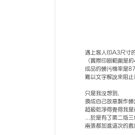
遇上客人印A3尺寸
（實際印刷範圍是約4
成品的髒污機率是87
難以文字解說來阻止
只是我沒想到，
換成自己故意製作髒
超級乾淨得覺得我是
...於是有了第二版
兩張都加進這次的套