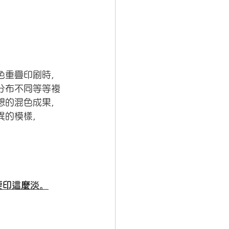
色重疊印刷時，
分布不同等等複
想的混色成果，
異的模樣，
要印這麼淡。