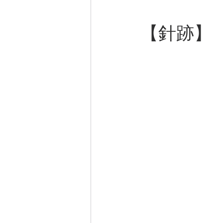
【
針跡
】