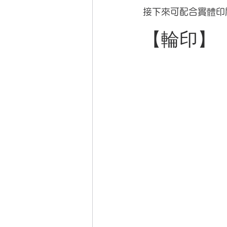
​接下來可配合實體
【輪印】