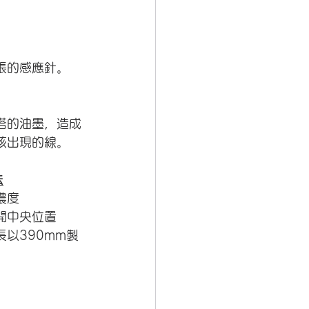
張的感應針。
搭的油墨，造成
該出現的線。
法
濃度
開中央位置
長以390mm製