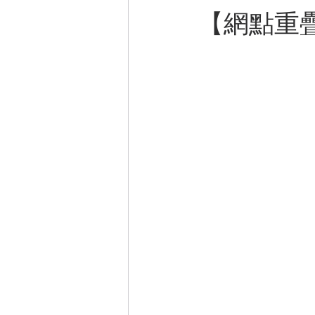
【
網點重