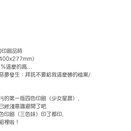
的印刷品時
00x277mm）
%這麼的高...
惡夢發生：拜託不要給我這麼髒的檔案/
污的第一版四色印刷（少女星晨），
已經淺意識避開了吧
三色印刷（三色妹）印了都印，
組裡啦！