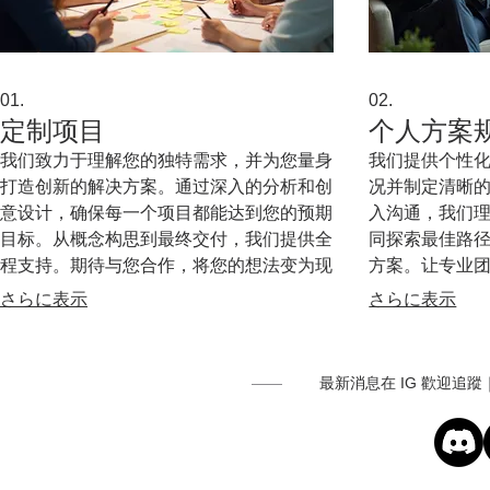
01.
02.
定制项目
个人方案
我们致力于理解您的独特需求，并为您量身
我们提供个性
打造创新的解决方案。通过深入的分析和创
况并制定清晰
意设计，确保每一个项目都能达到您的预期
入沟通，我们
目标。从概念构思到最终交付，我们提供全
同探索最佳路
程支持。期待与您合作，将您的想法变为现
方案。让专业
实。
标。
さらに表示
さらに表示
最新消息在 IG 歡迎追蹤｜